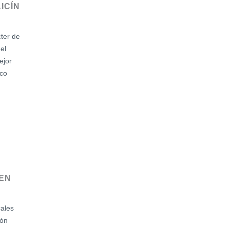
ICÍN
cter de
el
ejor
co
 EN
cales
ión