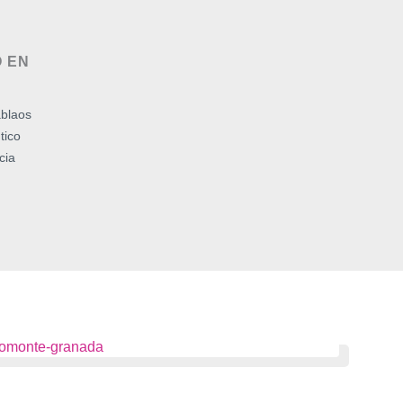
 EN
ablaos
tico
cia