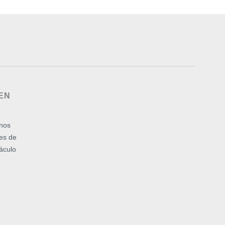
EN
inos
es de
áculo