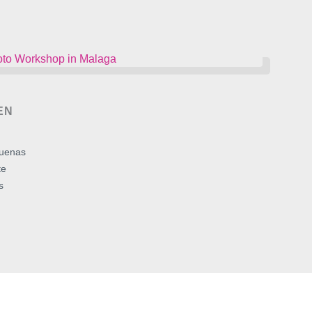
EN
buenas
te
s