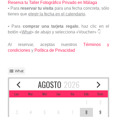
Reserva tu Taller Fotográfico Privado en Málaga
•
Para
reservar tu visita
para una fecha concreta, sólo
tienes que
elegir la fecha en el calendario
.
• Para
comprar una tarjeta regalo
, haz clic en el
botón «
What
» de abajo y selecciona «Voucher» 👇
Al reservar, aceptas nuestros
Términos y
condiciones
y
Política de Privacidad
What
AGOSTO
2026
Lun
Mar
Mié
Jue
Vie
Sáb
Dom
1
2
3
4
5
6
7
8
9