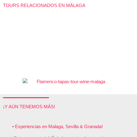
TOURS RELACIONADOS EN MÁLAGA
d
o
c
o
n
5
d
e
5
¡Y AÚN TENEMOS MÁS!
• Experiencias en Malaga, Sevilla & Granada!