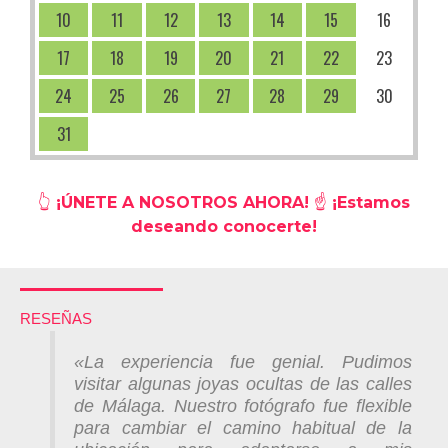
10
11
12
13
14
15
16
17
18
19
20
21
22
23
24
25
26
27
28
29
30
31
👆 ¡ÚNETE A NOSOTROS AHORA! ☝️ ¡Estamos
deseando conocerte!
RESEÑAS
«
La experiencia fue genial. Pudimos
visitar algunas joyas ocultas de las calles
de Málaga. Nuestro fotógrafo fue flexible
para cambiar el camino habitual de la