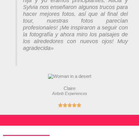
hija y yo éramos principiantes, Alicia y
Sylvia nos enseñaron algunos trucos para
o
hacer mejores fotos, así que al final del
n
tour, nuestras fotos parecían
5
profesionales! ¡Me inspiraron a seguir con
d
la fotografía y ahora miro los paisajes de
e
los alrededores con nuevos ojos! Muy
5
agradecida»
Claire
Airbnb Experiences
V





a
l
malaga private photo tour creative workshop
o
r
a