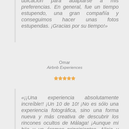
ubicación para adaptarse a mis
preferencias. En general, fue un tiempo
estupendo, una gran compañía y
conseguimos hacer unas fotos
estupendas. ¡Gracias por su tiempo!»
Omar
Airbnb Experiences
V





a
l
«
¡¡Una experiencia absolutamente
o
increíble!! ¡Un 10 de 10! ¡No es sólo una
r
experiencia fotográfica, sino una forma
a
nueva y más creativa de descubrir los
d
rincones ocultos de Málaga! ¡Aunque mi
o
c