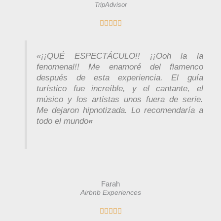
TripAdvisor
V





a
l
o
«¡¡QUÉ ESPECTÁCULO!! ¡¡Ooh la la
r
fenomenal!! Me enamoré del flamenco
a
después de esta experiencia. El guía
d
turístico fue increíble, y el cantante, el
o
músico y los artistas unos fuera de serie.
c
Me dejaron hipnotizada. Lo recomendaría a
o
todo el mundo
«
n
5
d
e
5
Farah
Airbnb Experiences
V




