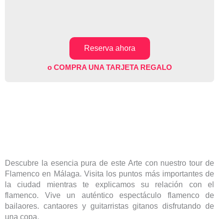
d
e
5
Reserva ahora
o COMPRA UNA TARJETA REGALO
Descubre la esencia pura de este Arte con nuestro tour de
Flamenco en Málaga. Visita los puntos más importantes de
la ciudad mientras te explicamos su relación con el
flamenco. Vive un auténtico espectáculo flamenco de
bailaores. cantaores y guitarristas gitanos disfrutando de
una copa.